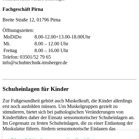
Fachgeschäft Pirna
Breite Straße 12, 01796 Pirna
Öffnungszeiten:
MoDiDo
8.00-12.00+13.00-18.00Uhr
Mi.
8.00 – 12.00 Uhr
Freitag
8.00 – 16.00 Uhr
Telefon: 03501/52 79 65
info@schuhtechnik-irnsberger.de
> so finden Sie uns
> so finden Sie uns
Schuheinlagen für Kinder
Zur Fußgesundheit gehört auch Muskelkraft, die Kinder allerdings
erst noch ausbilden müssen. Um Muskelgruppen gezielt zu
stimulieren, bietet sich bei pathologischen Veränderungen von
Kinderfüßen daher der Einsatz sensomotorischer Schuheinlagen an.
Im Gegensatz zu festen Schuheinlagen, die zu einer Entlastung der
Muskulatur führen, fördern sensomotorische Einlagen das
Muskelwachstum durch kleine gummiartige Druckpolster. In der